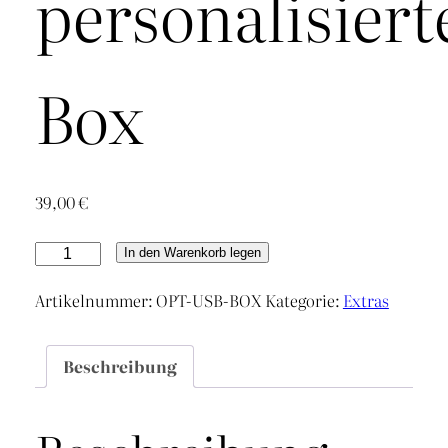
personalisiert
Box
39,00
€
USB-
In den Warenkorb legen
Stick
Artikelnummer:
OPT-USB-BOX
Kategorie:
Extras
mit
personalisierter
Box
Beschreibung
Menge